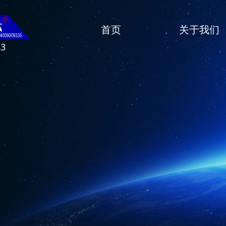
首页
关于我们
83