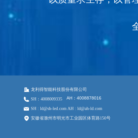
龙利得智能科技股份有限公司
AH：4008878016
SH：4008009335
SH : ld@sh-led.com AH : ld@ah-ld.com
安徽省滁州市明光市工业园区体育路150号