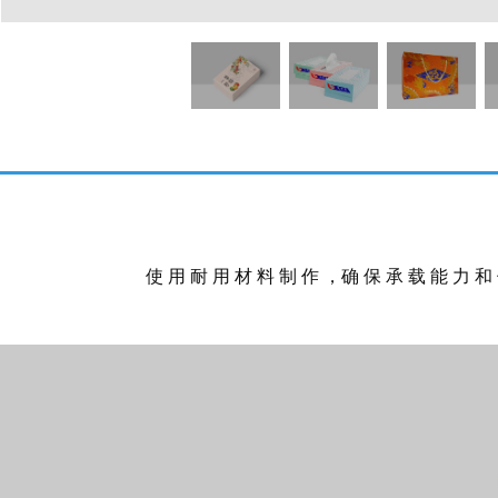
使 用 耐 用 材 料 制 作 ，确 保 承 载 能 力 和