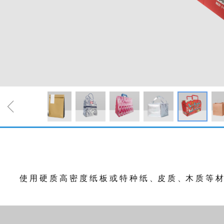
ꁆ
使 用 硬 质 高 密 度 纸 板 或 特 种 纸 、皮 质 、木 质 等 材