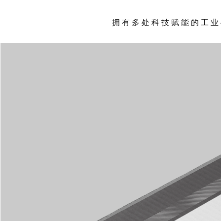
拥 有 多 处 科 技 赋 能 的 工 业 