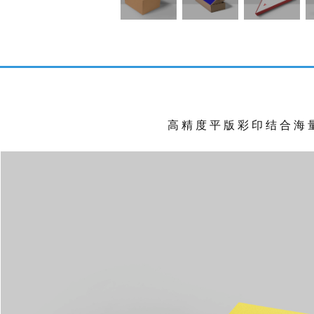
高 精 度 平 版 彩 印 结 合 海 