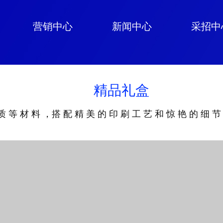
营销中心
新闻中心
采招中
精品礼盒
质 等 材 料 ，搭 配 精 美 的 印 刷 工 艺 和 惊 艳 的 细 节