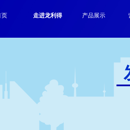
首页
走进龙利得
产品展示