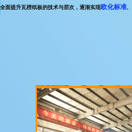
欧化标准
全面提升瓦楞纸板的技术与层次，逐渐实现
。