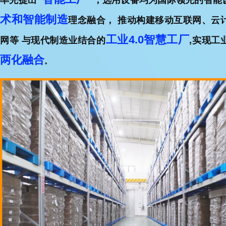
率先提出
，选用设备均为国际领先的智能
术和智能制造
理念融合， 推动构建移动互联网、云
工业4.0智慧工厂
网等 与现代制造业结合的
,实现工
两化融合
。