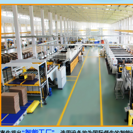
“智能工厂”