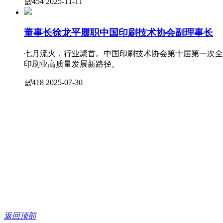
넶
454
2025-11-11
董事长徐龙平履职中国印刷技术协会副理事长
七月流火，行业聚首。中国印刷技术协会第十届第一次全
印刷业高质量发展新路径。
넶
418
2025-07-30
返回顶部