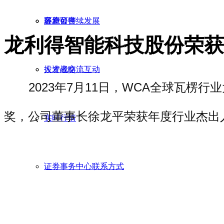
环境可持续发展
最新公告
客户留言
龙利得智能科技股份荣获
投资者交流互动
人才战略
2023年7月11日，WCA全球瓦楞
奖，公司董事长徐龙平荣获年度行业杰出人
实时行情
证券事务中心联系方式