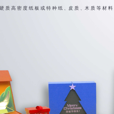
硬 质 高 密 度 纸 板 或 特 种 纸 、皮 质 、木 质 等 材 料