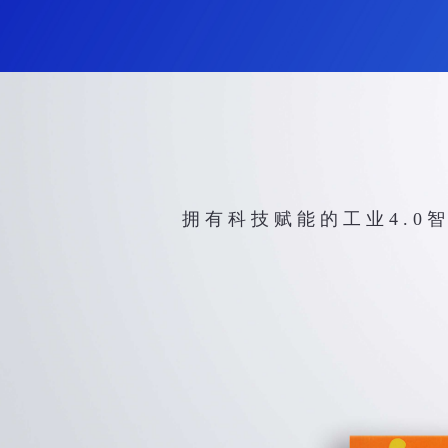
拥 有 科 技 赋 能 的 工 业 4 . 0