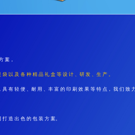
 方 案
，
 袋 以 及 各 种 精 品 礼 盒 等 设 计 、研 发 、生 产 。
，具 有 轻 便 、耐 用 、丰 富 的 印 刷 效 果 等 特 点， 我 们 致 力
 打 造 出 色 的 包 装 方 案。